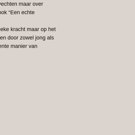
 vechten maar over
ook “Een echte
sieke kracht maar op het
n door zowel jong als
iente manier van